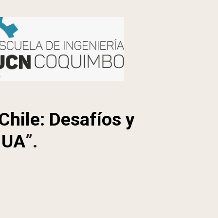
hile: Desafíos y‬
 UA‬
”.