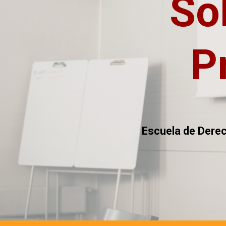
‭ S
P
Escuela de Derec