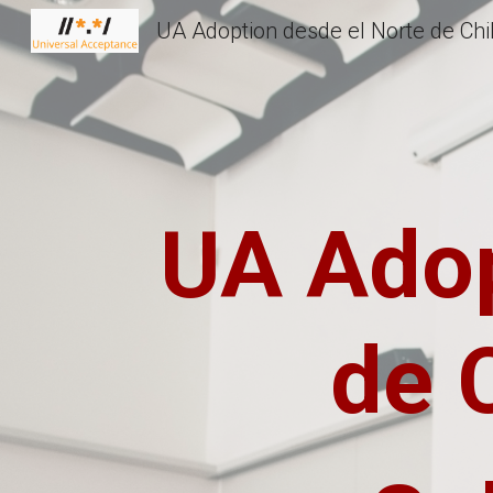
Sk
UA Adop
de C