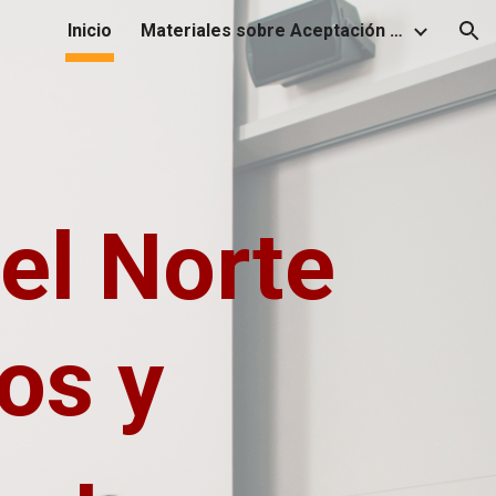
Inicio
Materiales sobre Aceptación Universal
ion
el Norte
os y‬