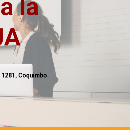
a la
A‬
do 1281, Coquimbo